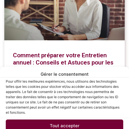
Comment préparer votre Entretien
annuel : Conseils et Astuces pour les
Salariés
Gérer le consentement
Pour offrir les meilleures expériences, nous utilisons des technologies
L’entretien annuel est une étape cruciale pour chaque
telles que les cookies pour stocker et/ou accéder aux informations des
salarié, offrant une opportunité de faire le point sur ses
appareils. Le fait de consentir à ces technologies nous permettra de
réalisations, de recevoir des feedbacks constructifs et
traiter des données telles que le comportement de navigation ou les ID
de planifier son développement professionnel.
uniques sur ce site. Le fait de ne pas consentir ou de retirer son
consentement peut avoir un effet négatif sur certaines caractéristiques
et fonctions.
LIRE LA SUITE »
Tout accepter