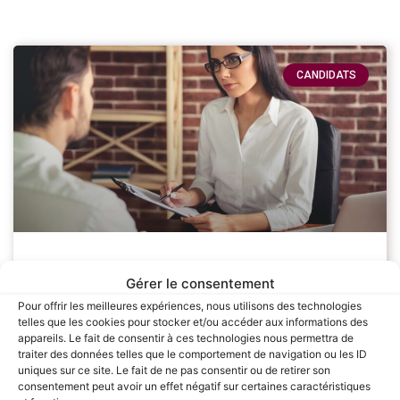
CANDIDATS
Comment préparer votre Entretien
Gérer le consentement
annuel : Conseils et Astuces pour les
Pour offrir les meilleures expériences, nous utilisons des technologies
Salariés
telles que les cookies pour stocker et/ou accéder aux informations des
appareils. Le fait de consentir à ces technologies nous permettra de
traiter des données telles que le comportement de navigation ou les ID
L’entretien annuel est une étape cruciale pour chaque
uniques sur ce site. Le fait de ne pas consentir ou de retirer son
salarié, offrant une opportunité de faire le point sur ses
consentement peut avoir un effet négatif sur certaines caractéristiques