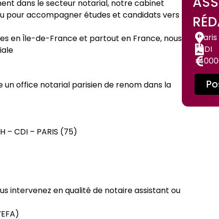
ASS
t dans le secteur notarial, notre cabinet
eau pour accompagner études et candidats vers
RÉD
Pari
les en Île-de-France et partout en France, nous
CDI
iale
4000
Po
n office notarial parisien de renom dans la
 – CDI – PARIS (75)
s intervenez en qualité de notaire assistant ou
VEFA)