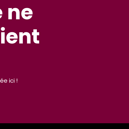
e ne
ient
e ici !