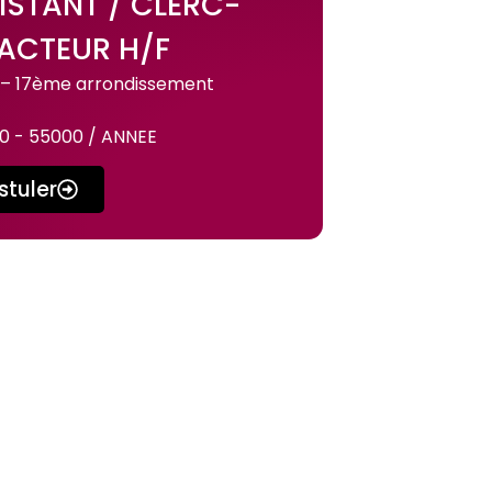
ISTANT / CLERC-
ACTEUR H/F
s – 17ème arrondissement
0 - 55000 / ANNEE
stuler