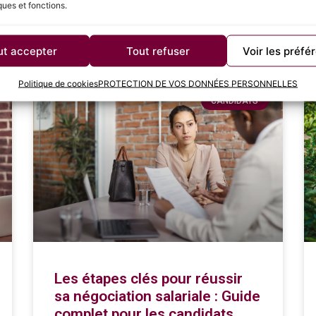
ques et fonctions.
ut accepter
Tout refuser
Voir les préfé
Politique de cookies
PROTECTION DE VOS DONNÉES PERSONNELLES
CANDIDATS
Les étapes clés pour réussir
sa négociation salariale : Guide
complet pour les candidats