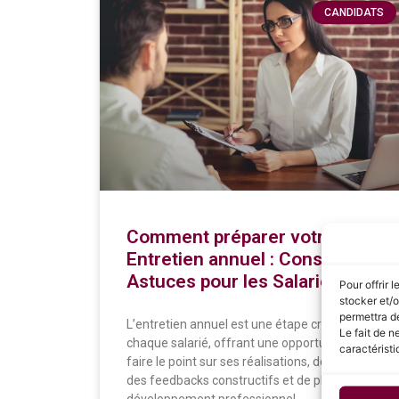
CANDIDATS
Comment préparer votre
Entretien annuel : Conseils et
Astuces pour les Salariés
Pour offrir 
stocker et/o
permettra de
L’entretien annuel est une étape cruciale pour
Le fait de n
chaque salarié, offrant une opportunité de
caractéristi
faire le point sur ses réalisations, de recevoir
des feedbacks constructifs et de planifier son