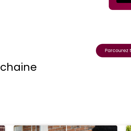
Parcourez t
ochaine