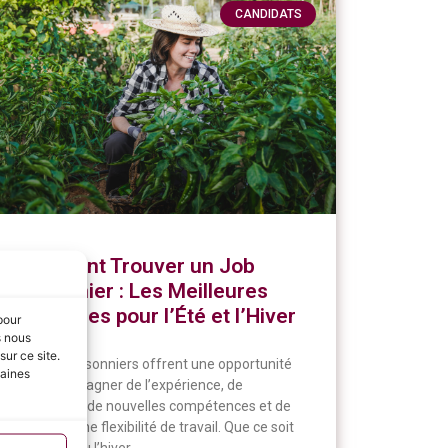
CANDIDATS
Comment Trouver un Job
Saisonnier : Les Meilleures
Stratégies pour l’Été et l’Hiver
pour
s nous
ur ce site.
Les jobs saisonniers offrent une opportunité
taines
unique de gagner de l’expérience, de
développer de nouvelles compétences et de
profiter d’une flexibilité de travail. Que ce soit