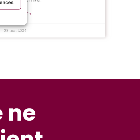
pour l’été ou l’hiver,
rences
LIRE LA SUITE »
28 mai 2024
e ne
ient