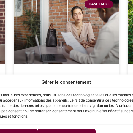
CANDIDATS
Les étapes clés pour réussir
Gérer le consentement
sa négociation salariale : Guide
complet pour les candidats
les meilleures expériences, nous utilisons des technologies telles que les cookies 
u accéder aux informations des appareils. Le fait de consentir à ces technologie
 traiter des données telles que le comportement de navigation ou les ID uniques s
La négociation salariale est une étape cruciale
e pas consentir ou de retirer son consentement peut avoir un effet négatif sur cer
dans le processus de recrutement, souvent
ques et fonctions.
redoutée par de nombreux candidats. Savoir
défendre sa valeur et obtenir une