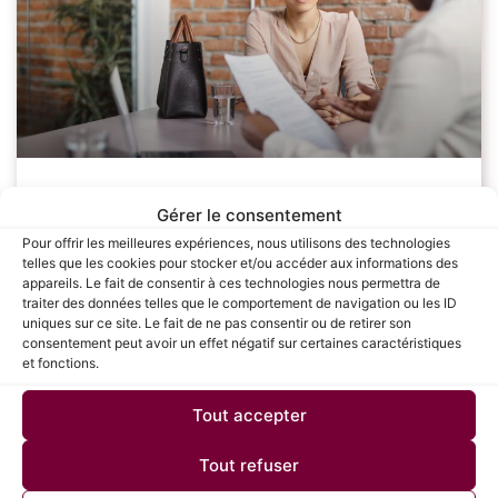
Les étapes clés pour réussir sa
Gérer le consentement
négociation salariale : Guide complet
Pour offrir les meilleures expériences, nous utilisons des technologies
telles que les cookies pour stocker et/ou accéder aux informations des
pour les candidats
appareils. Le fait de consentir à ces technologies nous permettra de
traiter des données telles que le comportement de navigation ou les ID
uniques sur ce site. Le fait de ne pas consentir ou de retirer son
La négociation salariale est une étape cruciale dans le
consentement peut avoir un effet négatif sur certaines caractéristiques
processus de recrutement, souvent redoutée par de
et fonctions.
nombreux candidats. Savoir défendre sa valeur et
obtenir une rémunération juste peut avoir un
Tout accepter
LIRE LA SUITE »
Tout refuser