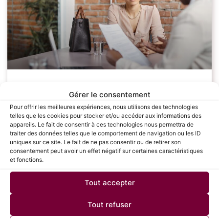
Les étapes clés pour réussir sa
Gérer le consentement
négociation salariale : Guide complet
Pour offrir les meilleures expériences, nous utilisons des technologies
telles que les cookies pour stocker et/ou accéder aux informations des
pour les candidats
appareils. Le fait de consentir à ces technologies nous permettra de
traiter des données telles que le comportement de navigation ou les ID
uniques sur ce site. Le fait de ne pas consentir ou de retirer son
La négociation salariale est une étape cruciale dans le
consentement peut avoir un effet négatif sur certaines caractéristiques
processus de recrutement, souvent redoutée par de
et fonctions.
nombreux candidats. Savoir défendre sa valeur et
obtenir une rémunération juste peut avoir un
Tout accepter
LIRE LA SUITE »
Tout refuser