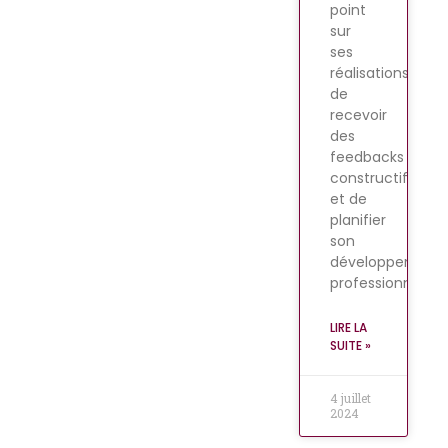
point
sur
ses
réalisations,
de
recevoir
des
feedbacks
constructifs
et de
planifier
son
développement
professionnel.
LIRE LA
SUITE »
4 juillet
2024