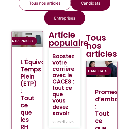
Tous nos articles
Candidats
Entreprises
Article
Tous
populaire
ENTREPRISES
nos
articles
Boostez
L’Équivalent
votre
Temps
carrière
CANDIDATS
avec le
Plein
CACES :
(ETP)
tout ce
:
Promesse
que
Tout
d’embauc
vous
ce
:
devez
que
Tout
savoir
les
ce
29 avril 2025
RH
que