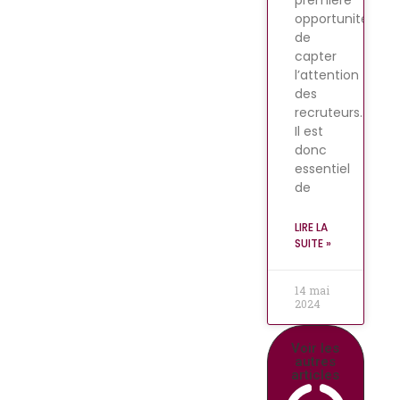
première
opportunité
de
capter
l’attention
des
recruteurs.
Il est
donc
essentiel
de
LIRE LA
SUITE »
14 mai
2024
Voir les
autres
articles