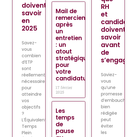
doivent
RH
Mail de
savoir
et
remerciement
en
candidats
après
2025
doivent
un
savoir
entretien
Savez-
avant
: un
vous
atout
de
combien
stratégique
s’engager
d’ETP
pour
sont
votre
Saviez-
réellement
candidature
vous
nécessaires
qu’une
pour
17 février
2025
promesse
atteindre
d’embauche
vos
bien
objectifs
Les
rédigée
?
temps
peut
L’Équivalent
de
éviter
Temps
pause
les
Plein