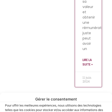
sa
valeur
et
obtenir
une
rémunération
juste
peut
avoir
un
LIRE LA
SUITE »
11 juin
2024
Gérer le consentement
CANDIDATS
Pour offrir les meilleures expériences, nous utilisons des technologies
telles que les cookies pour stocker et/ou accéder aux informations des