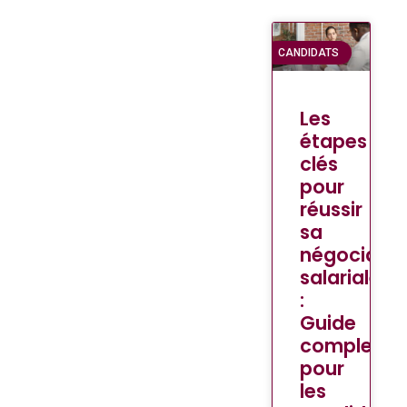
CANDIDATS
Les
étapes
clés
pour
réussir
sa
négociatio
salariale
:
Guide
complet
pour
les