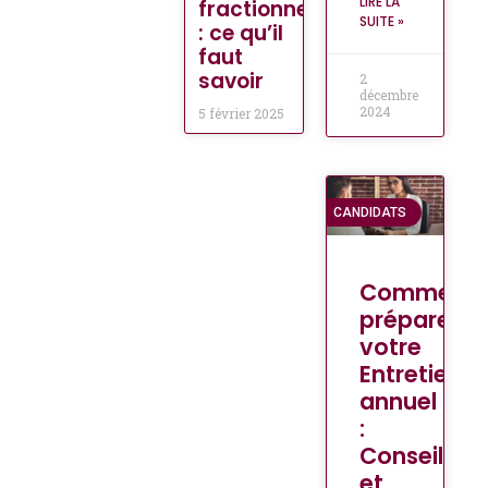
LIRE LA
fractionnement
SUITE »
: ce qu’il
faut
savoir
2
décembre
2024
5 février 2025
CANDIDATS
Comment
préparer
votre
Entretien
annuel
:
Conseils
et