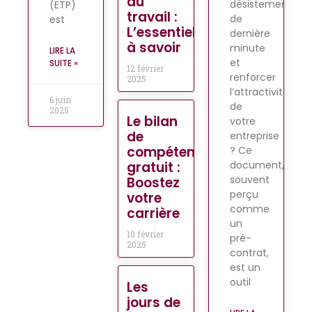
au
désistements
(ETP)
travail :
de
est
L’essentiel
dernière
à savoir
minute
LIRE LA
et
SUITE »
12 février
renforcer
2025
l’attractivité
6 juin
de
2025
Le bilan
votre
de
entreprise
compétences
? Ce
document,
gratuit :
souvent
Boostez
perçu
votre
comme
carrière
un
10 février
pré-
2025
contrat,
est un
outil
Les
jours de