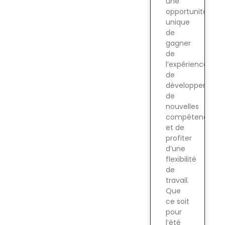
une
opportunité
unique
de
gagner
de
l’expérience,
de
développer
de
nouvelles
compétences
et de
profiter
d’une
flexibilité
de
travail.
Que
ce soit
pour
l’été