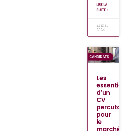
LIRE LA
SUITE »
21 mai
2024
CANDIDATS
Les
essentiels
d’un
CV
percutant
pour
le
marché