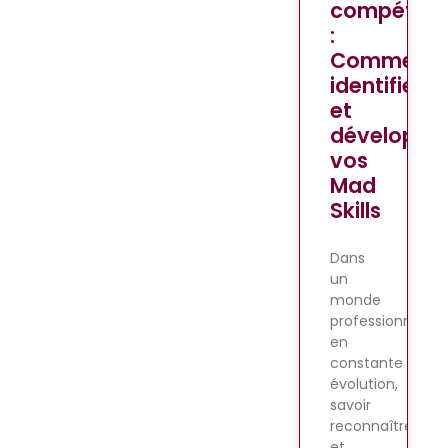
compéten
:
Comment
identifier
et
développe
vos
Mad
Skills
Dans
un
monde
professionnel
en
constante
évolution,
savoir
reconnaître
et