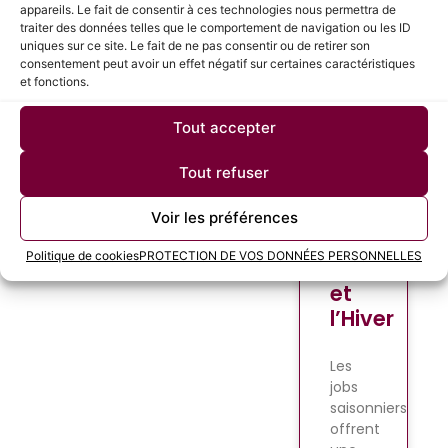
appareils. Le fait de consentir à ces technologies nous permettra de
traiter des données telles que le comportement de navigation ou les ID
Comment
uniques sur ce site. Le fait de ne pas consentir ou de retirer son
Trouver
consentement peut avoir un effet négatif sur certaines caractéristiques
et fonctions.
un
Job
Tout accepter
Saisonnier
: Les
Tout refuser
Meilleures
Stratégies
Voir les préférences
pour
Politique de cookies
PROTECTION DE VOS DONNÉES PERSONNELLES
l’Été
et
l’Hiver
Les
jobs
saisonniers
offrent